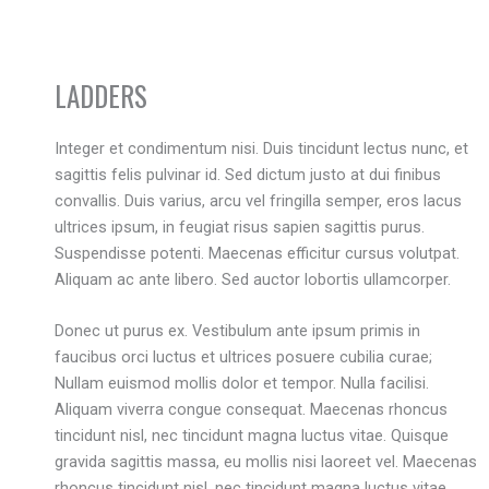
LADDERS
Integer et condimentum nisi. Duis tincidunt lectus nunc, et
sagittis felis pulvinar id. Sed dictum justo at dui finibus
convallis. Duis varius, arcu vel fringilla semper, eros lacus
ultrices ipsum, in feugiat risus sapien sagittis purus.
Suspendisse potenti. Maecenas efficitur cursus volutpat.
Aliquam ac ante libero. Sed auctor lobortis ullamcorper.
Donec ut purus ex. Vestibulum ante ipsum primis in
faucibus orci luctus et ultrices posuere cubilia curae;
Nullam euismod mollis dolor et tempor. Nulla facilisi.
Aliquam viverra congue consequat. Maecenas rhoncus
tincidunt nisl, nec tincidunt magna luctus vitae. Quisque
gravida sagittis massa, eu mollis nisi laoreet vel. Maecenas
rhoncus tincidunt nisl, nec tincidunt magna luctus vitae.